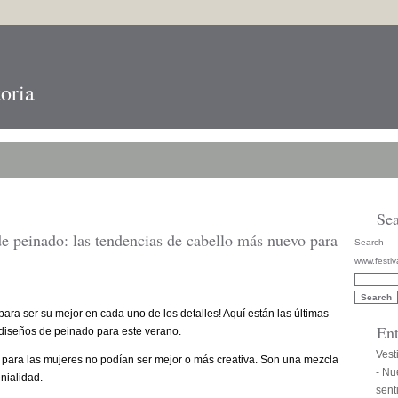
toria
Se
e peinado: las tendencias de cabello más nuevo para
Search
www.festiv
para ser su mejor en cada uno de los detalles! Aquí están las últimas
Ent
diseños de peinado para este verano.
Vest
 para las mujeres no podían ser mejor o más creativa. Son una mezcla
- Nu
nialidad.
sent