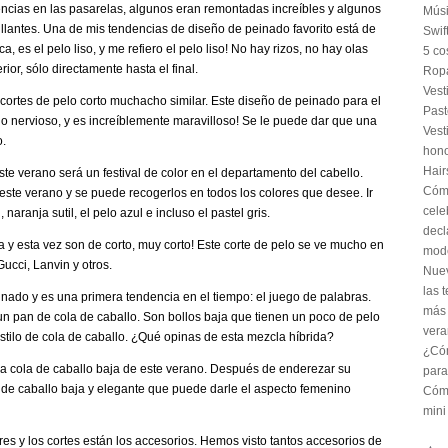
ncias en las pasarelas, algunos eran remontadas increíbles y algunos
Músi
illantes. Una de mis tendencias de diseño de peinado favorito está de
Swif
, es el pelo liso, y me refiero el pelo liso! No hay rizos, no hay olas
5 co
ior, sólo directamente hasta el final.
Ropa
Vest
y cortes de pelo corto muchacho similar. Este diseño de peinado para el
Past
ilo nervioso, y es increíblemente maravilloso! Se le puede dar que una
Vest
o.
hon
Hair
te verano será un festival de color en el departamento del cabello.
Cómo
este verano y se puede recogerlos en todos los colores que desee. Ir
cele
 naranja sutil, el pelo azul e incluso el pastel gris.
decl
a y esta vez son de corto, muy corto! Este corte de pelo se ve mucho en
mod
ucci, Lanvin y otros.
Nuev
las 
nado y es una primera tendencia en el tiempo: el juego de palabras.
más 
un pan de cola de caballo. Son bollos baja que tienen un poco de pelo
vera
estilo de cola de caballo. ¿Qué opinas de esta mezcla híbrida?
¿Cóm
a cola de caballo baja de este verano. Después de enderezar su
para
la de caballo baja y elegante que puede darle el aspecto femenino
Cómo
mini
es y los cortes están los accesorios. Hemos visto tantos accesorios de