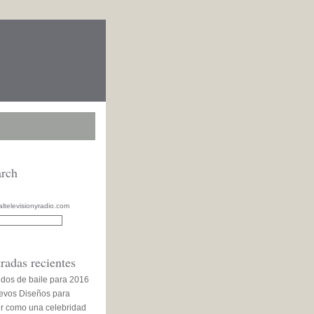
arch
altelevisionyradio.com
radas recientes
idos de baile para 2016
evos Diseños para
ir como una celebridad