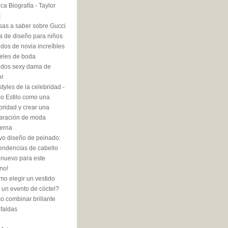
ca Biografía - Taylor
t
sas a saber sobre Gucci
 de diseño para niños
idos de novia increíbles
eles de boda
idos sexy dama de
or
styles de la celebridad -
 Estilo como una
bridad y crear una
aración de moda
erna
o diseño de peinado:
tendencias de cabello
nuevo para este
no!
o elegir un vestido
 un evento de cóctel?
 combinar brillante
 faldas