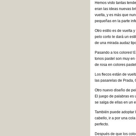
Hemos visto tantas tende
eran las ideas nuevas br
vuelta, y es más que nunca
pequeñas en la parte infer
Otro estilo es de vuelta 
pelo corto le dará un est
de una mirada audaz tip
Pasando a los colores! Es
tonos pastel son muy en 
de rosa en colores pastel,
Los flecos están de vuelt
las pasarelas de Prada, G
Otro nuevo diseño de pei
El juego de palabras es 
se salga de ellas en un 
También puede adoptar l
cabello, ir a por una co
perfecto.
Después de que los color