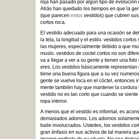
roja han pasado por algún tipo de evolución en
Atrás han quedado los tiempos en que la gen
(que parecen
estos
vestidos) que cubren sus
cortos roca.
El vestido adecuado para una ocasión se de
la tela, la longitud y el estilo. vestidos cort
las mujeres, especialmente debido a que mue
muslo. vestidos de coctel cortos no son dife
va a llegar a ver a su gente y tienen una fot
eres. Los vestidos básicamente representan 
tiene una buena figura que a su vez numero
gente se vuelve loca en el cóctel, entonces ir
mente también hay que mantener la cordura 
vestido no es tan corto que cuando se siente
ropa interior.
A menos que el vestido es informal, es acon
demasiados adornos. Los adornos solamente
baile involucrados. Ustedes, los vestidos cor
gran énfasis en sus activos de tal manera qu
imagen perfecta de su silueta. No sea demas