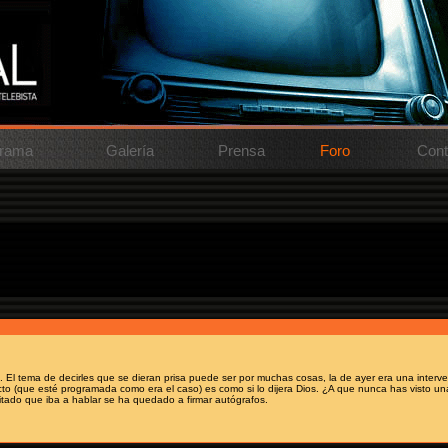
rama
Galería
Prensa
Foro
Cont
ayoria de estrenos y practicamente todos lso famosos accedian a firmar un autografo o sacarse
o caso y yo escuche a unos de organizacion decir a los actores que se dieran prisa... Porque?
. El tema de decirles que se dieran prisa puede ser por muchas cosas, la de ayer era una interven
to (que esté programada como era el caso) es como si lo dijera Dios. ¿A que nunca has visto una
itado que iba a hablar se ha quedado a firmar autógrafos.