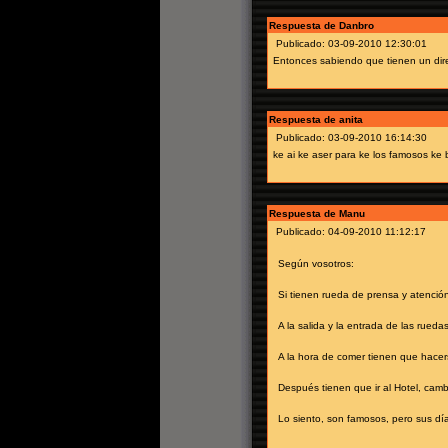
Respuesta de Danbro
Publicado: 03-09-2010 12:30:01
Entonces sabiendo que tienen un dire
Respuesta de anita
Publicado: 03-09-2010 16:14:30
ke ai ke aser para ke los famosos ke 
Respuesta de Manu
Publicado: 04-09-2010 11:12:17
Según vosotros:
Si tienen rueda de prensa y atenci
A la salida y la entrada de las rued
A la hora de comer tienen que hacer
Después tienen que ir al Hotel, camb
Lo siento, son famosos, pero sus dí