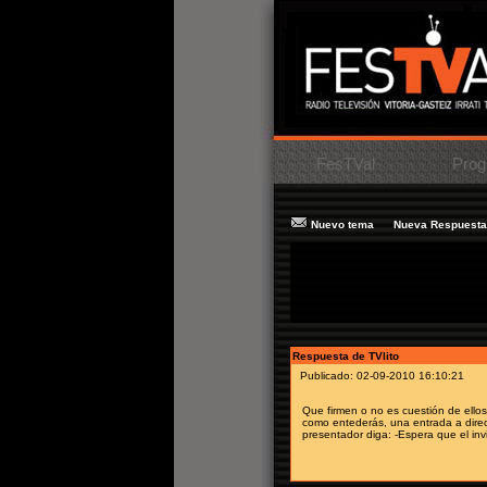
FesTVal
Prog
Nuevo tema
Nueva Respuesta
Tema:
Trato famosos y organizacion
Mensaje:
El años pasado acudi a la m
y en la princesa de eboli hicieros poc
Autor:
Nany
Respuesta de TVlito
Publicado: 02-09-2010 16:10:21
Que firmen o no es cuestión de ellos
como entederás, una entrada a direc
presentador diga: -Espera que el inv