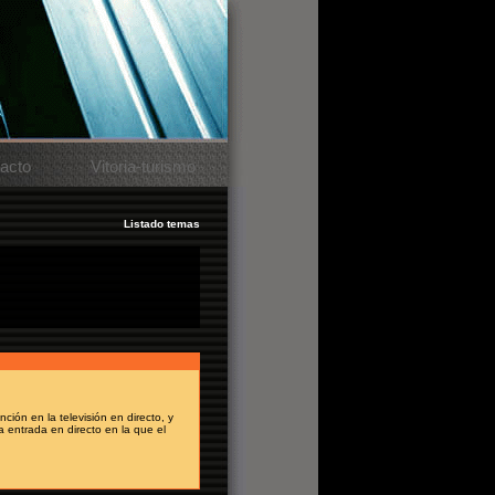
acto
Vitoria-turismo
Listado temas
 una foto pero este año en eguila roja
ción en la televisión en directo, y
 entrada en directo en la que el