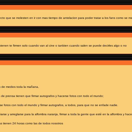
cto que se molesten en ir con mas tiempo de antelacion para poder tratar a los fans como se m
bienen te firmen solo cuando van al cine o tanbien cuando salen se puede decirles algo o no
ón de medios toda la mañana,
as de prensa tienen que firmar autografos y hacerse fotos con todo el mundo;
se fotos con todo el mundo y firmar autografos, a todos, para que no se enfade nadie.
iarse y arreglarse para la alfombra naranja, firmar a toda la gente que esté en la alfombra y hace
as tienen 24 horas como las de todos nosotros