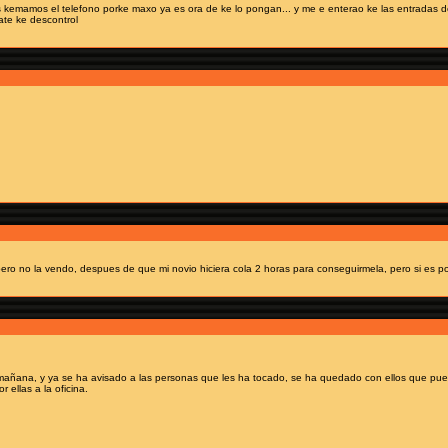
s kemamos el telefono porke maxo ya es ora de ke lo pongan... y me e enterao ke las entradas
ate ke descontrol
ero no la vendo, despues de que mi novio hiciera cola 2 horas para conseguirmela, pero si es por i
añana, y ya se ha avisado a las personas que les ha tocado, se ha quedado con ellos que puede
 ellas a la oficina.