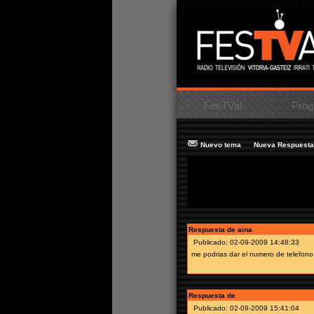
FesTVal
Prog
Nuevo tema
Nueva Respuesta
Tema:
sorteo Sin tetas no hay paraiso
Mensaje:
hola! me han llamado para
estaria dispuesto a comprarla.
Autor:
miguel
Respuesta de aina
Publicado: 02-09-2009 14:48:33
me podrias dar el numero de telefono
Respuesta de
Publicado: 02-09-2009 15:41:04