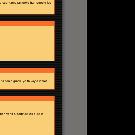
 de cuentame tampoko han puesto los
r con alguien, yo tb voy a ir sola.
n venir a partir de las 5 de la