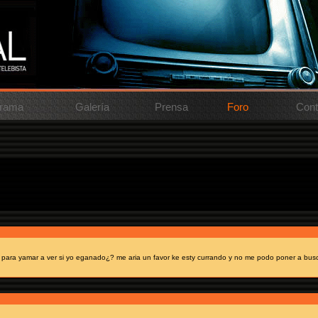
rama
Galería
Prensa
Foro
Cont
 decirme que he sido uno de los ganadores del concurso pero ahora me dicen que solo es !
 para yamar a ver si yo eganado¿? me aria un favor ke esty currando y no me podo poner a busc