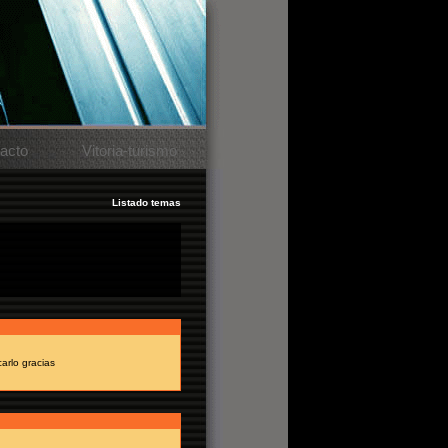
acto
Vitoria-turismo
Listado temas
 invitacion.si a alguien le sobra 1
arlo gracias