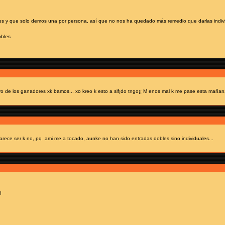
es y que solo demos una por persona, así que no nos ha quedado más remedio que darlas indiv
obles
 de los ganadores xk bamos... xo kreo k esto a sif¡do tngo¡¡ M enos mal k me pase esta mañana
arece ser k no, pq ami me a tocado, aunke no han sido entradas dobles sino individuales...
!