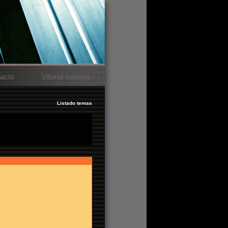
acto
Vitoria-turismo
Listado temas
a diez personas o si es tongo.