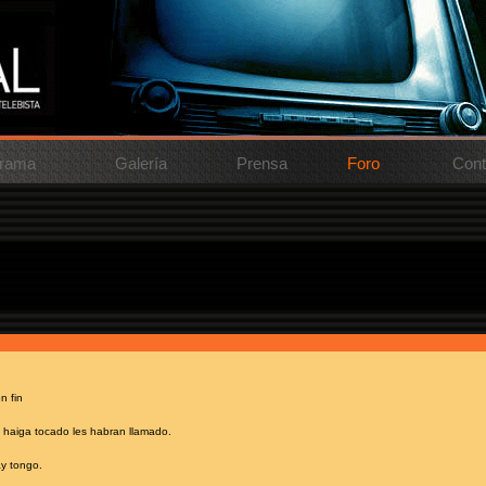
rama
Galería
Prensa
Foro
Cont
 llamado que le ha tocado la entreda para sin tetas , que se enumeren. Para saber si han llamdo 
n fin
 haiga tocado les habran llamado.
y tongo.