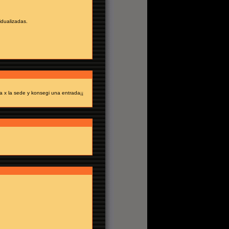
idualizadas.
 x la sede y konsegi una entrada¡¡