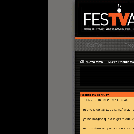
FesTVal
Prog
Nuevo tema
Nueva Respuesta
Tema:
entradas de STNHP
Mensaje:
Por favor a quien les hayan
Autor:
yo
Respuesta de trudy
Publicado: 02-09-2009 16:36:48
bueno lo de las 11 de la mañana....e
yo me imagino que a la gente que le
aunq yo tambien pienso que aqui ha