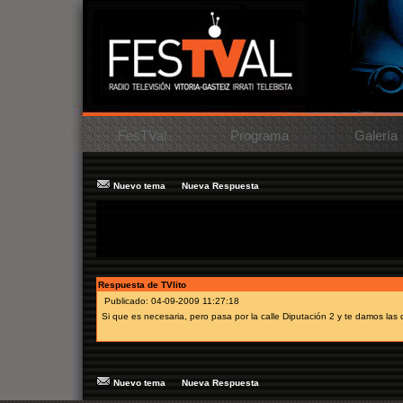
FesTVal
Programa
Galería
Nuevo tema
Nueva Respuesta
Tema:
PECHOS FUERA
Mensaje:
¿Hace falta invitación para este estreno?
Autor:
MARIA
Respuesta de TVlito
Publicado: 04-09-2009 11:27:18
Si que es necesaria, pero pasa por la calle Diputación 2 y te damos las
Nuevo tema
Nueva Respuesta