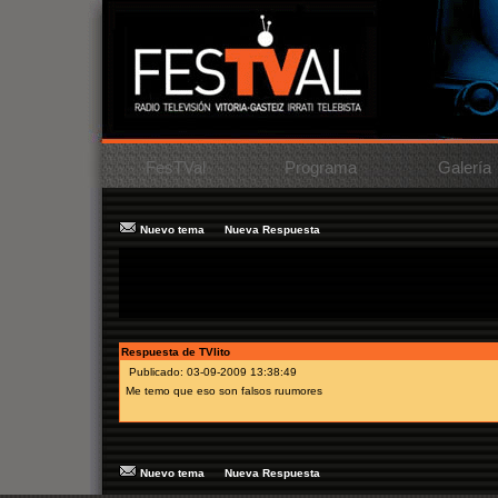
FesTVal
Programa
Galería
Nuevo tema
Nueva Respuesta
Tema:
firma autografos sin tetas
Mensaje:
he leido por algun lado como que los de sin tetas van a firmar
Autor:
rrr
Respuesta de TVlito
Publicado: 03-09-2009 13:38:49
Me temo que eso son falsos ruumores
Nuevo tema
Nueva Respuesta