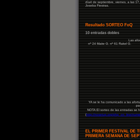
día4 de septiembre, viernes, a las 17,
Joseba Fiestras.
Resultado SORTEO FoQ
10 entradas dobles
Las afo
nº 24 Maite G.
nº 61 Rakel G.
YA se le ha comunicado a las afor
pa
NOTA:
El sorteo de las entradas se 
(
http://nosetup.org/php_on_line/nume
EL PRIMER FESTIVAL DE T
PRIMERA SEMANA DE SEP