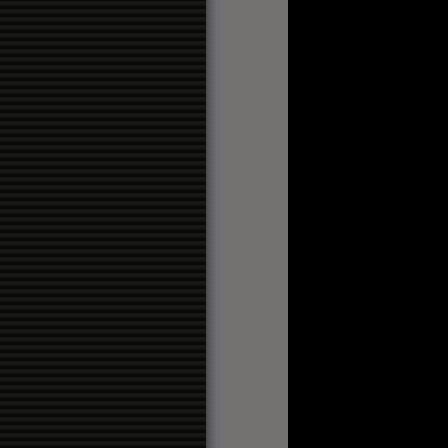
Mundo
Razón
uía TV
orreo Efe
orreo
io de noticias
io Vasco
ria-gasteiz.org
a turismo
erso Gay
ciación de Camarógrafos
levisión y Radio
 y tele
Bilbao
ele
emia de la televisión
 19 Radio
ainfo
mula TV