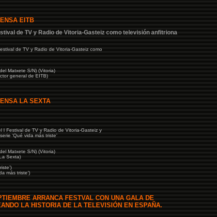
- El C
RENSA EITB
- Fina
- Noti
estival de TV y Radio de Vitoria-Gasteiz como televisión anfitriona
- Diar
estival de TV y Radio de Vitoria-Gasteiz como
- TVlia
el Matxete S/N) (Vitoria)
or general de EITB)
RENSA LA SEXTA
 I Festival de TV y Radio de Vitoria-Gasteiz y
erie ‘Qué vida más triste’
el Matxete S/N) (Vitoria)
a Sexta)
ste’)
 más triste’)
PTIEMBRE ARRANCA FESTVAL CON UNA GALA DE
NDO LA HISTORIA DE LA TELEVISIÓN EN ESPAÑA.