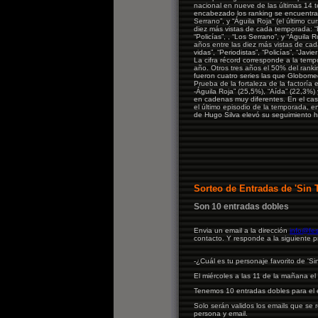
nacional en nueve de las últimas 14 
encabezado los ranking se encuentran
Serrano”, y “Águila Roja“ (el último c
diez más vistas de cada temporada: “E
“Policías”, , “Los Serrano”, y “Águila 
años entre las diez más vistas de cad
vidas”, “Periodistas”, “Policías”, “Javie
La cifra récord corresponde a la tem
año. Otros tres años el 50% del ranki
fueron cuatro series las que Globomed
Prueba de la fortaleza de la factoría
-Águila Roja” (25,5%), “Aída” (22,3%)
en cadenas muy diferentes. En el ca
el último episodio de la temporada, e
de Hugo Silva elevó su seguimiento h
Sorteo de Entradas de 'Sin 
Son 10 entradas dobles
Envia un email a la dirección
info@fes
contacto. Y responde a la siguiente 
-¿Cuál es tu personaje favorito de 'S
El miércoles a las 11 de la mañana el 
Tenemos 10 entradas dobles para el e
Solo serán validos los emails que se 
persona y email.