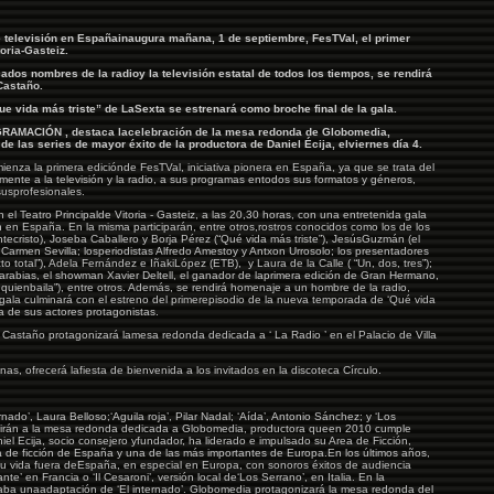
 televisión en Españainaugura mañana, 1 de septiembre, FesTVal, el primer
oria-Gasteiz.
cados nombres de la radioy la televisión estatal de todos los tiempos, se rendirá
Castaño.
e vida más triste” de LaSexta se estrenará como broche final de la gala.
AMACIÓN , destaca lacelebración de la mesa redonda de Globomedia,
e las series de mayor éxito de la productora de Daniel Écija, elviernes día 4.
enza la primera ediciónde FesTVal, iniciativa pionera en España, ya que se trata del
amente a la televisión y la radio, a sus programas entodos sus formatos y géneros,
 susprofesionales.
n el Teatro Principalde Vitoria - Gasteiz, a las 20,30 horas, con una entretenida gala
 en España. En la misma participarán, entre otros,rostros conocidos como los de los
ecristo), Joseba Caballero y Borja Pérez (“Qué vida más triste”), JesúsGuzmán (el
 Carmen Sevilla; losperiodistas Alfredo Amestoy y Antxon Urrosolo; los presentadores
to total”), Adela Fernández e IñakiLópez (ETB), y Laura de la Calle ( “Un, dos, tres”);
arabias, el showman Xavier Deltell, el ganador de laprimera edición de Gran Hermano,
a quienbaila”), entre otros. Además, se rendirá homenaje a un hombre de la radio,
ala culminará con el estreno del primerepisodio de la nueva temporada de ‘Qué vida
ia de sus actores protagonistas.
Castaño protagonizará lamesa redonda dedicada a ‘ La Radio ’ en el Palacio de Villa
anas, ofrecerá lafiesta de bienvenida a los invitados en la discoteca Círculo.
rnado’, Laura Belloso;‘Aguila roja’, Pilar Nadal; ‘Aída’, Antonio Sánchez; y ‘Los
tirán a la mesa redonda dedicada a Globomedia, productora queen 2010 cumple
l Ecija, socio consejero yfundador, ha liderado e impulsado su Area de Ficción,
ra de ficción de España y una de las más importantes de Europa.En los últimos años,
u vida fuera deEspaña, en especial en Europa, con sonoros éxitos de audiencia
’ en Francia o ‘Il Cesaroni’, versión local de‘Los Serrano’, en Italia. En la
aba unaadaptación de ‘El internado’. Globomedia protagonizará la mesa redonda del