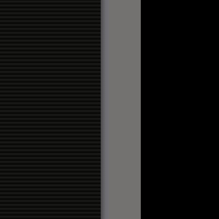
Mundo
uita
cias de Álava
rreo Digital
oo
cinco
9
esblog
televisivos
ele
cinco
eferente
Mundo
u
Mujer
gle
orreo
mula TV
Tele