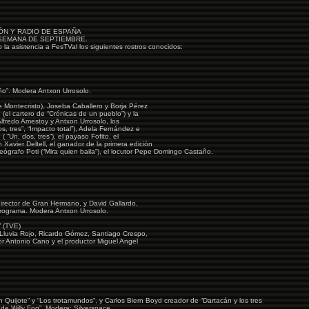
IÓN Y RADIO DE ESPAÑA
 SEMANA DE SEPTIEMBRE.
la asistencia a FesTVal los siguientes rostros conocidos:
o”. Modera Antxon Urrosolo.
 Montecristo), Joseba Caballero y Borja Pérez
(el cartero de “Crónicas de un pueblo”) y la
 Alfredo Amestoy y Antxon Urrosolo, los
s, tres”, “Impacto total”), Adela Fernández e
( “Un, dos, tres”), el payaso Fofito, el
avier Deltell, el ganador de la primera edición
ógrafo Poti (“Mira quien baila”), el locutor Pepe Domingo Castaño.
director de Gran Hermano, y David Gallardo,
 programa. Modera Antxon Urrosolo.
 (TVE)
, Lluvia Rojo, Ricardo Gómez, Santiago Crespo,
or Antonio Cano y el productor Miguel Angel
n Quijote” y “Los trotamundos”, y Carlos Biern Boyd creador de “Dartacán y los tres
de Willy Fog”. Modera: Silverspace.