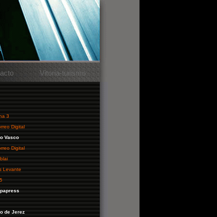
acto
Vitoria-turismo
na 3
rreo Digital
io Vasco
rreo Digital
blai
s Levante
 5
opapress
io de Jerez