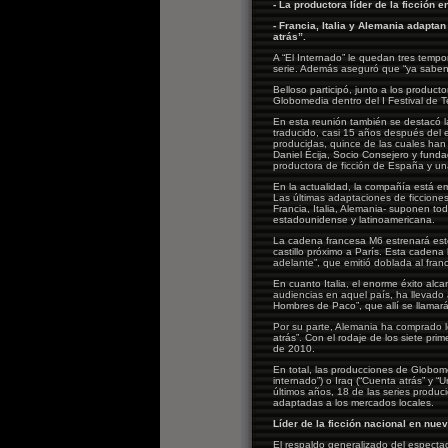
- La productora líder de la ficción
- Francia, Italia y Alemania adapt
atrás”.
A “El Internado” le quedan tres tempo
serie. Además aseguró que “ya saben 
Belloso participó, junto a los produc
Globomedia dentro del I Festival de Te
En esta reunión también se destacó l
traducido, casi 15 años después del e
producidas, quince de las cuales ha
Daniel Écija, Socio Consejero y funda
productora de ficción de España y u
En la actualidad, la compañía está e
Las últimas adaptaciones de ficcione
Francia, Italia, Alemania- suponen to
estadounidense y latinoamericana.
La cadena francesa M6 estrenará este 
castillo próximo a París. Esta cadena
adelante”, que emitió doblada al fra
En cuanto Italia, el enorme éxito alc
audiencias en aquel país, ha llevado
Hombres de Paco”, que allí se llamará
Por su parte, Alemania ha comprado l
atrás”. Con el rodaje de los siete pr
de 2010.
En total, las producciones de Globom
internado”) o Iraq (“Cuenta atrás” y “
últimos años, 18 de las series produ
adaptadas a los mercados locales.
Líder de la ficción nacional en nue
El respaldo generalizado del espectad