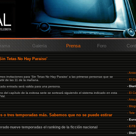
rama
Galería
Prensa
Foro
Cont
Sin Tetas No Hay Paraiso'
- Ante
emos invitaciones para 'Sin Tetas No Hay Paraiso' a las primeras personas que se
- El Co
artir de las 11 de la mañana.
- Diar
 cada entrada será valida para una persona.
o del capítulo de la exitosa serie se sorteará siguiendo el sistema indicado en esta
- El Co
Val.
- Artez
- Blog
- Tele
dos o tres temporadas más. Sabemos que no se puede estirar
- Eur
- EiTB
rado nueve temporadas el ranking de la ficción nacional
- Diar