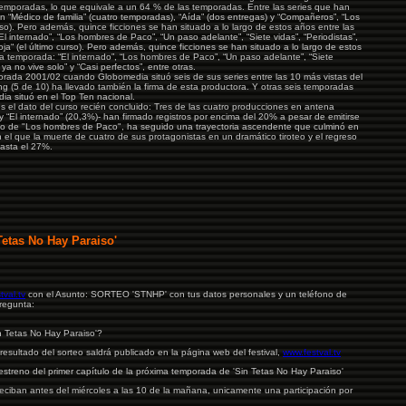
- El 
temporadas, lo que equivale a un 64 % de las temporadas. Entre las series que han
 “Médico de familia” (cuatro temporadas), “Aída” (dos entregas) y “Compañeros”, “Los
- Pizq
urso). Pero además, quince ficciones se han situado a lo largo de estos años entre las
l internado”, “Los hombres de Paco”, “Un paso adelante”, “Siete vidas”, “Periodistas”,
- Noti
Roja“ (el último curso). Pero además, quince ficciones se han situado a lo largo de estos
a temporada: “El internado”, “Los hombres de Paco”, “Un paso adelante”, “Siete
- El Co
r ya no vive solo” y “Casi perfectos”, entre otras.
porada 2001/02 cuando Globomedia situó seis de sus series entre las 10 más vistas del
- Yah
ng (5 de 10) ha llevado también la firma de esta productora. Y otras seis temporadas
ia situó en el Top Ten nacional.
- Tele
 es el dato del curso recién concluido: Tres de las cuatro producciones en antena
 y “El internado” (20,3%)- han firmado registros por encima del 20% a pesar de emitirse
- Ola1
so de "Los hombres de Paco", ha seguido una trayectoria ascendente que culminó en
n el que la muerte de cuatro de sus protagonistas en un dramático tiroteo y el regreso
- Deia
asta el 27%.
- ABC
- Seri
- Ver 
- Tu t
Tetas No Hay Paraiso'
- Tele
- El R
- El 
tval.tv
con el Asunto: SORTEO 'STNHP' con tus datos personales y un teléfono de
- Soit
pregunta:
- Hoy 
in Tetas No Hay Paraiso'?
- Goo
resultado del sorteo saldrá publicado en la página web del festival,
www.festval.tv
- El C
streno del primer capítulo de la próxima temporada de 'Sin Tetas No Hay Paraiso'
- Fór
reciban antes del miércoles a las 10 de la mañana, unicamente una participación por
- Ver 