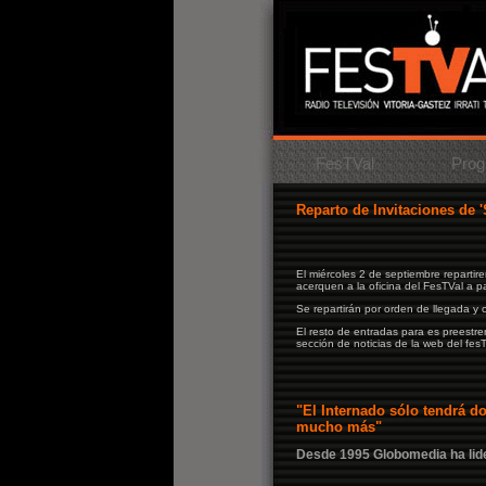
FesTVal
Prog
Reparto de Invitaciones de '
El miércoles 2 de septiembre repartir
acerquen a la oficina del FesTVal a p
Se repartirán por orden de llegada y
El resto de entradas para es preestren
sección de noticias de la web del fesT
"El Internado sólo tendrá 
mucho más"
Desde 1995 Globomedia ha lide