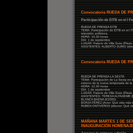
Convocatoria RUEDA DE P
Participación de EITB en el I F
RUEDA DE PRENSA EITB
TEMA: Participación de EITB en el I F
televisión anfitriona.
HORA: 10,30 horas
DIA: 1 de septiembre
LUGAR: Palacio de Villa Suso (Plaza d
ASISTENTES: ALBERTO SURIO (direct
Convocatoria RUEDA DE P
RUEDA DE PRENSA LA SEXTA
TEMA: Participación de La Sexta en el
estreno de la nueva temporada de la s
HORA: 12,30 horas
DIA: 1 de septiembre
LUGAR: Palacio de Villa Suso (Plaza d
ASISTENTES: TERESA ALFAGEME (L
BLANCA BAENA (K2000)
BORJA PÉREZ (Actor ‘Qué vida más tri
RUBEN ONTIVEROS (director ‘Qué vida
MAÑANA MARTES 1 DE SE
INAUGURACIÓN HOMENAJEA