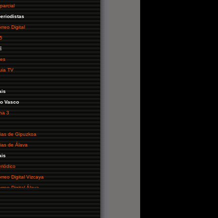
parcial
periodistas
rreo Digital
 5
E
 es
uia TV
ais
io Vasco
na 3
cias de Gipuzkoa
cias de Álava
ais
eriódico
orreo Digital Vizcaya
orreo Digital Álava
io de Cadiz