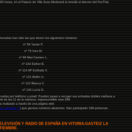
00 horas, en el Palacio de Villa Suso.Moderará la tertulia el director del FesTVal,
rtunadas han sido las que tienen los siguientes números:
nº 58 Yanire P.
nº 75 Ines M.
nº 98 Mari Carmen L.
nº 104 Esther B.
nº 114 Mª Estíbaliz V.
nº 121 Belén U.
nº 122 Blanca C.
nº 134 Lucía G.
tunadas por teléfono y email. Pueden pasar a recoger sus entradas dobles mañana a
rtir de las 11 de la mañana. Imprescindible traer DNI
ha realizado a través de una página web
ro_aleatorio_2
) que genera números aleatorios. Han participado 188 personas.
ELEVISIÓN Y RADIO DE ESPAÑA EN VITORIA-GASTEIZ LA
TIEMBRE.