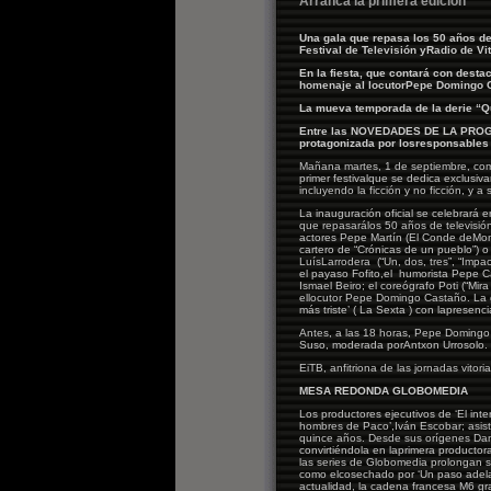
Arranca la primera edición
Una gala que repasa los 50 años de
Festival de Televisión yRadio de Vit
En la fiesta, que contará con desta
homenaje al locutorPepe Domingo 
La mueva temporada de la derie “Qu
Entre las NOVEDADES DE LA PROGR
protagonizada por losresponsables d
Mañana martes, 1 de septiembre, comi
primer festivalque se dedica exclusiv
incluyendo la ficción y no ficción, y a
La inauguración oficial se celebrará e
que repasarálos 50 años de televisión
actores Pepe Martín (El Conde deMont
cartero de “Crónicas de un pueblo”) o
LuísLarrodera (“Un, dos, tres”, “Impac
el payaso Fofito,el humorista Pepe C
Ismael Beiro; el coreógrafo Poti (“Mir
ellocutor Pepe Domingo Castaño. La g
más triste’ ( La Sexta ) con lapresenc
Antes, a las 18 horas, Pepe Domingo 
Suso, moderada porAntxon Urrosolo.
EiTB, anfitriona de las jornadas vitori
MESA REDONDA GLOBOMEDIA
Los productores ejecutivos de ‘El inte
hombres de Paco’,Iván Escobar; asis
quince años. Desde sus orígenes Danie
convirtiéndola en laprimera producto
las series de Globomedia prolongan s
como elcosechado por ‘Un paso adelante
actualidad, la cadena francesa M6 gr