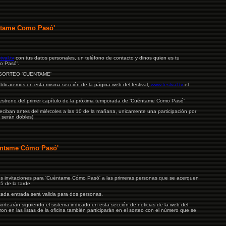
- El 
- La 
entame Como Pasó'
- La g
- El c
- El c
tval.tv
con tus datos personales, un teléfono de contacto y dinos quien es tu
o Pasó'.
- Diar
o: SORTEO 'CUENTAME'
- Diar
ublicaremos en esta misma sección de la página web del festival,
www.festval.tv
el
- Deia
- Gara
estreno del primer capítulo de la próxima temporada de 'Cuéntame Como Pasó'
- Vito
reciban antes del miércoles a las 10 de la mañana, unicamente una participación por
 serán dobles)
- Álav
- Univ
- Aso
uéntame Cómo Pasó'
de Te
- Cine
- ADN 
mos invitaciones para 'Cuéntame Cómo Pasó' a las primeras personas que se acerquen
- Ver t
s 5 de la tarde.
- Acad
 cada entrada será valida para dos personas.
- Ola!
sortearán siguiendo el sistema indicado en esta sección de noticias de la web del
n en las listas de la oficina también participarán en el sorteo con el número que se
- Suiz
- Fór