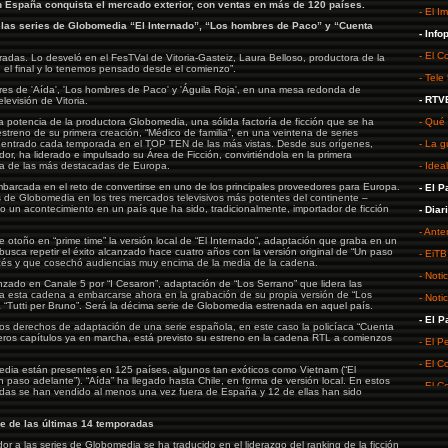
 en España conquista el mercado exterior, con ventas en más de 120 países.
- El Im
an las series de Globomedia “El Internado”, “Los hombres de Paco” y “Cuenta
- Info
- El Co
radas. Lo desveló en el FesTVal de Vitoria-Gasteiz, Laura Belloso, productora de la
el final y lo tenemos pensado desde el comienzo”.
- Tele
tores de 'Aída', 'Los hombres de Paco' y 'Águila Roja', en una mesa redonda de
- RTV
levisión de Vitoria.
a potencia de la productora Globomedia, una sólida factoría de ficción que se ha
- Qué
streno de su primera creación, “Médico de familia”, en una veintena de series
n entrado cada temporada en el TOP TEN de las más vistas. Desde sus orígenes,
- La g
dor, ha liderado e impulsado su Área de Ficción, convirtiéndola en la primera
na de las más destacadas de Europa.
- Ideal
mbarcada en el reto de convertirse en uno de los principales proveedores para Europa.
- El P
s de Globomedia en los tres mercados televisivos más potentes del continente –
do un acontecimiento en un país que ha sido, tradicionalmente, importador de ficción
- Diar
- Ante
otoño en “prime time” la versión local de “El Internado”, adaptación que graba en un
 busca repetir el éxito alcanzado hace cuatro años con la versión original de “Un paso
- EiTB
ncés y que cosechó audiencias muy encima de la media de la cadena.
- Noti
anzado en Canale 5 por “I Cesaron”, adaptación de “Los Serrano” que lidera las
 a esta cadena a embarcarse ahora en la grabación de su propia versión de “Los
- Noti
 “Tutti per Bruno”. Será la décima serie de Globomedia estrenada en aquel país.
- El P
os derechos de adaptación de una serie española, en este caso la policíaca “Cuenta
imeros capítulos ya en marcha, está previsto su estreno en la cadena RTL a comienzos
- El P
- El C
edia están presentes en 125 países, algunos tan exóticos como Vietnam (“El
Un paso adelante”). “Aída” ha llegado hasta Chile, en forma de versión local. En estos
- El C
cidas se han vendido al menos una vez fuera de España y 12 de ellas han sido
- Diar
ve de las últimas 14 temporadas
- ADN
or a las series de Globomedia se ha traducido en el liderazgo del ranking de la ficción