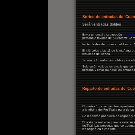
Sorteo de entradas de 'Cu
Serán entradas dobles
Envia un email a la dirección
info@fes
personaje favorito de 'Cuéntame Cóm
No te olvides de poner en el Asunt
El miércoles a las 11 de la mañana p
resultado del sorteo
Tenemos 10 entradas dobles para el 
Solo serán validos los emails que se 
persona y email (aunque las entradas
Reparto de entradas de 'C
El martes 1 de septiembre repartire
a la oficina del FesTVal a partir de la
Se repartirán por orden de llegada y
El resto de entradas para la serie se 
fesTVal. Las personas que se apuntaro
les asignó en dicha lista.