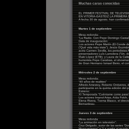
Muchas caras conocidas
EL PRIMER FESTIVAL DE TELEVIS
EN VITORIA-GASTEIZ LA PRIMERA
A fecha 30 de agosto, han confirmado 
Martes 1 de septiembre
Mesa redonda:
“La Radio. Con Pepe Domingo Castañ
Gala de inauguración:
Los actores Pepe Martín (El Conde de
(“Qué vida más triste”), Jesús Guzmán 
actriz Carmen Sevilla, los periodistas
presentadores Luís Larrodera (“Un, do
Iñaki López (ETB), y Laura de la Calle 
humorista Pepe Carabias, el showman X
de Gran Hermano Ismael Beiro, el core
Miércoles 2 de septiembre
Mesa redonda:
“40 años de realities”
Alfredo Amestoy, Roberto Ontiveros, 
participante en la quinta edición del
Estreno:
XI Temporada “Cuéntame como paso”
Los actores Imanol Arias, Aída Folch
Elena Rivera, Txema Blasco, el direct
Bernardeau.
Jueves 3 de septiembre
Mesa redonda
“La animación en televisión”:
Cruz Delgado, autor de las series “Do
Mosqueperros” o “La vuelta al mundo 