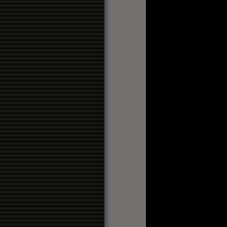
orreo Digital
nzas
cias de Álava
io Vasco