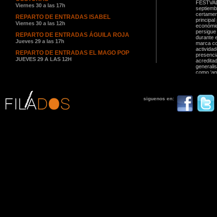
FESTVAL (
Viernes 30 a las 17h
septiemb
certamen,
REPARTO DE ENTRADAS ISABEL
principal
Viernes 30 a las 12h
económic
persigue
REPARTO DE ENTRADAS ÁGUILA ROJA
durante 
Jueves 29 a las 17h
marca co
activida
REPARTO DE ENTRADAS EL MAGO POP
presenci
JUEVES 29 A LAS 12H
acredita
generalis
REPARTO DE ENTRADAS TU EDIFICIO
como ‘anf
FAVORITO
Discover
alavesa 
septiemb
¡EMPEZAMOS CON LOS REPARTOS DE
anunciado
siguenos en:
reflejar 
ENTRADAS!
colaborac
Entradas para Dreamland
la produc
por ella 
ENTRADAS PARA RESIDENTES FUERA DE
Houston, 
ÁLAVA
amistad, 
¿Eres de fuera de Álava y quieres asistir a algún
Asímismo
estreno? Sigue leyendo
los Prem
producto
APERTURA DE LA SEDE DEL FESTVAL
un camal
televisi
novedade
WE LOVE TAMARA, primer personality show
cambio d
de Cosmopolitan, se presentará en el
lugar el 
FesTVAL de Vitoria
por Luis 
Contaremos con la presencia de Tamara Falcó,
cuanto a
hija de Isabel Preysler y Carlos Falcó,...
+ info
superando
Buenafuente, Arguiñano, Daniel Ecija, Informe
Al margen
programa
semanal y el equipo de los Informativos de